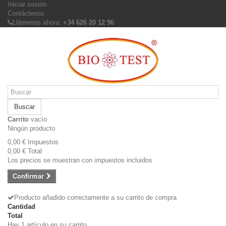
Iniciar sesión
Contáctenos
Llámenos ahora:
+34 626 20 12 96
Buscar
Carrito
vacío
Ningún producto
0,00 €
Impuestos
0,00 €
Total
Los precios se muestran con impuestos incluidos
Confirmar
Producto añadido correctamente a su carrito de compra
Cantidad
Total
Hay 1 artículo en su carrito.